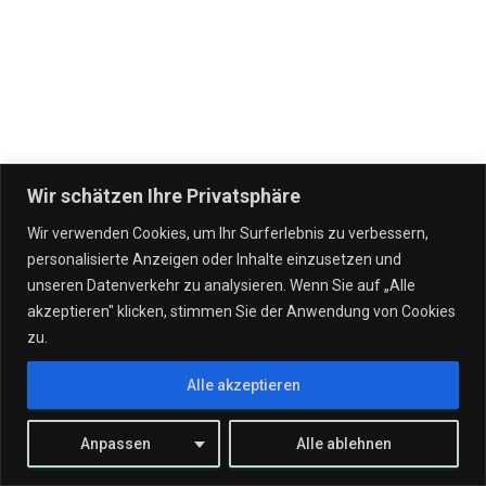
Wir schätzen Ihre Privatsphäre
Wir verwenden Cookies, um Ihr Surferlebnis zu verbessern,
personalisierte Anzeigen oder Inhalte einzusetzen und
IT DIENSTLEISTUNGEN
VERTRÄGE
UNSERE UNTERNEHMEN
unseren Datenverkehr zu analysieren. Wenn Sie auf „Alle
akzeptieren" klicken, stimmen Sie der Anwendung von Cookies
WERTGARANTIE!
STANDORTE
TEAM
KONTAKT
zu.
Alle akzeptieren
JOBS
Hestia | Entwickelt von
ThemeIsle
Anpassen
Alle ablehnen