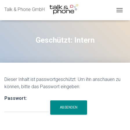
Talk & Phone GmbH
N
A
V
I
G
Geschützt: Intern
A
T
I
O
N
U
M
Dieser Inhalt ist passwortgeschützt. Um ihn anschauen zu
S
können, bitte das Passwort eingeben:
C
H
A
Passwort:
L
T
E
N