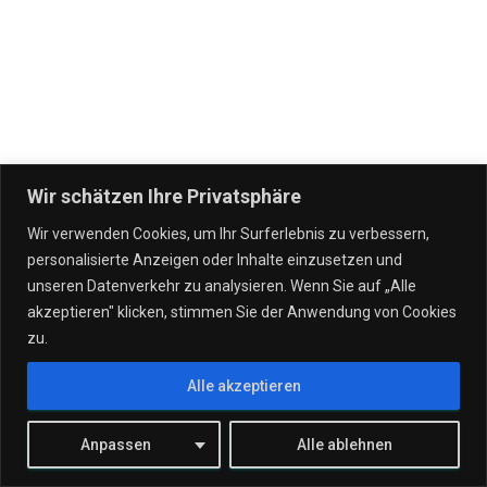
Wir schätzen Ihre Privatsphäre
Wir verwenden Cookies, um Ihr Surferlebnis zu verbessern,
personalisierte Anzeigen oder Inhalte einzusetzen und
IT DIENSTLEISTUNGEN
VERTRÄGE
UNSERE UNTERNEHMEN
unseren Datenverkehr zu analysieren. Wenn Sie auf „Alle
akzeptieren" klicken, stimmen Sie der Anwendung von Cookies
WERTGARANTIE!
STANDORTE
TEAM
KONTAKT
zu.
Alle akzeptieren
JOBS
Hestia | Entwickelt von
ThemeIsle
Anpassen
Alle ablehnen