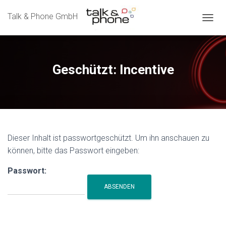
Talk & Phone GmbH
N
A
V
I
G
Geschützt: Incentive
A
T
I
O
N
U
M
Dieser Inhalt ist passwortgeschützt. Um ihn anschauen zu
S
können, bitte das Passwort eingeben:
C
H
A
Passwort:
L
T
E
N