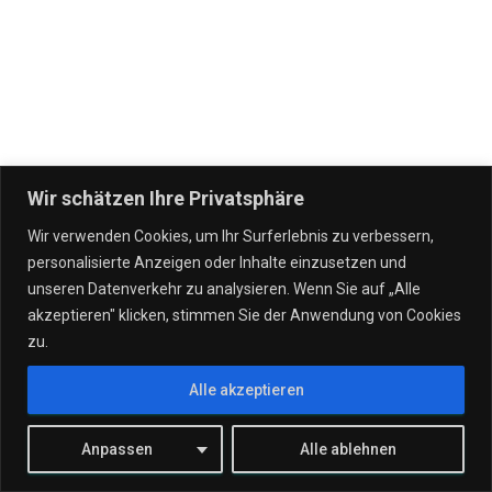
Wir schätzen Ihre Privatsphäre
Wir verwenden Cookies, um Ihr Surferlebnis zu verbessern,
personalisierte Anzeigen oder Inhalte einzusetzen und
IT DIENSTLEISTUNGEN
VERTRÄGE
UNSERE UNTERNEHMEN
unseren Datenverkehr zu analysieren. Wenn Sie auf „Alle
akzeptieren" klicken, stimmen Sie der Anwendung von Cookies
WERTGARANTIE!
STANDORTE
TEAM
KONTAKT
zu.
Alle akzeptieren
JOBS
Hestia | Entwickelt von
ThemeIsle
Anpassen
Alle ablehnen