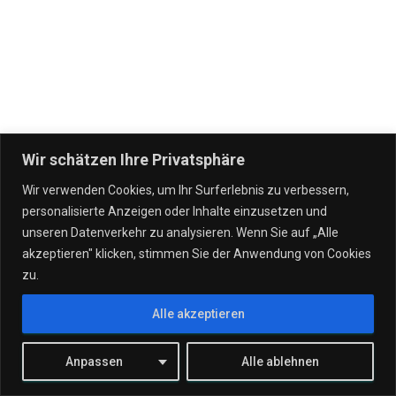
Wir schätzen Ihre Privatsphäre
Wir verwenden Cookies, um Ihr Surferlebnis zu verbessern,
personalisierte Anzeigen oder Inhalte einzusetzen und
IT DIENSTLEISTUNGEN
VERTRÄGE
UNSERE UNTERNEHMEN
unseren Datenverkehr zu analysieren. Wenn Sie auf „Alle
akzeptieren" klicken, stimmen Sie der Anwendung von Cookies
WERTGARANTIE!
STANDORTE
TEAM
KONTAKT
zu.
Alle akzeptieren
JOBS
Hestia | Entwickelt von
ThemeIsle
Anpassen
Alle ablehnen