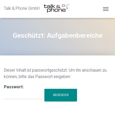
Talk & Phone GmbH
N
A
V
I
G
Geschützt: Aufgabenbereiche
A
T
I
O
N
U
M
Dieser Inhalt ist passwortgeschützt. Um ihn anschauen zu
S
können, bitte das Passwort eingeben:
C
H
A
Passwort:
L
T
E
N