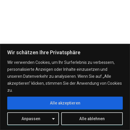
Wir schätzen Ihre Privatsphäre
Wir verwenden Cookies, um Ihr Surferlebnis zu verbessern,
personalisierte Anzeigen oder Inhalte einzusetzen und
IT DIENSTLEISTUNGEN
VERTRÄGE
UNSERE UNTERNEHMEN
unseren Datenverkehr zu analysieren. Wenn Sie auf „Alle
akzeptieren" klicken, stimmen Sie der Anwendung von Cookies
WERTGARANTIE!
STANDORTE
TEAM
KONTAKT
zu.
Alle akzeptieren
JOBS
Hestia | Entwickelt von
ThemeIsle
Anpassen
Alle ablehnen