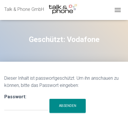
Talk & Phone GmbH
N
A
V
I
G
Geschützt: Vodafone
A
T
I
O
N
U
M
Dieser Inhalt ist passwortgeschützt. Um ihn anschauen zu
S
können, bitte das Passwort eingeben:
C
H
A
Passwort:
L
T
E
N