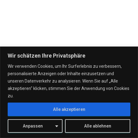
Wir schätzen Ihre Privatsphäre
Wir verwenden Cookies, um Ihr Surferlebnis zu verbessern,
personalisierte Anzeigen oder Inhalte einzusetzen und
IT DIENSTLEISTUNGEN
VERTRÄGE
UNSERE UNTERNEHMEN
unseren Datenverkehr zu analysieren. Wenn Sie auf „Alle
akzeptieren" klicken, stimmen Sie der Anwendung von Cookies
WERTGARANTIE!
STANDORTE
TEAM
KONTAKT
zu.
Alle akzeptieren
JOBS
Hestia | Entwickelt von
ThemeIsle
Anpassen
Alle ablehnen