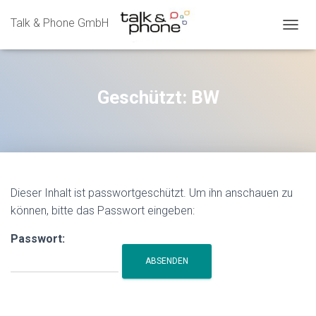
Talk & Phone GmbH
N
A
V
I
G
Geschützt: BW
A
T
I
O
N
U
M
Dieser Inhalt ist passwortgeschützt. Um ihn anschauen zu
S
können, bitte das Passwort eingeben:
C
H
A
Passwort:
L
T
E
N