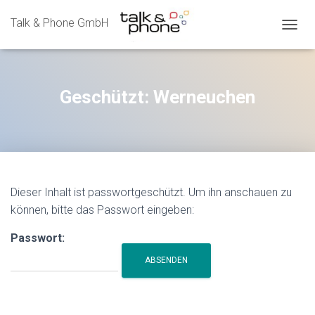
Talk & Phone GmbH
N
A
V
I
G
Geschützt: Werneuchen
A
T
I
O
N
U
M
Dieser Inhalt ist passwortgeschützt. Um ihn anschauen zu
S
können, bitte das Passwort eingeben:
C
H
A
Passwort:
L
T
E
N