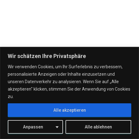
Wir schätzen Ihre Privatsphäre
Wir verwenden Cookies, um Ihr Surferlebnis zu verbessern,
personalisierte Anzeigen oder Inhalte einzusetzen und
IT DIENSTLEISTUNGEN
VERTRÄGE
UNSERE UNTERNEHMEN
unseren Datenverkehr zu analysieren. Wenn Sie auf „Alle
akzeptieren" klicken, stimmen Sie der Anwendung von Cookies
WERTGARANTIE!
STANDORTE
TEAM
KONTAKT
zu.
Alle akzeptieren
JOBS
Hestia | Entwickelt von
ThemeIsle
Anpassen
Alle ablehnen