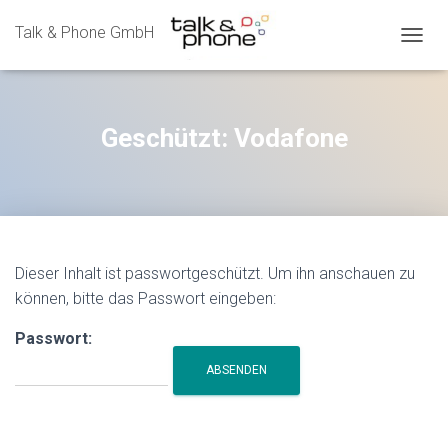
Talk & Phone GmbH
N
A
V
I
G
Geschützt: Vodafone
A
T
I
O
N
U
M
Dieser Inhalt ist passwortgeschützt. Um ihn anschauen zu
S
können, bitte das Passwort eingeben:
C
H
A
Passwort:
L
T
E
N