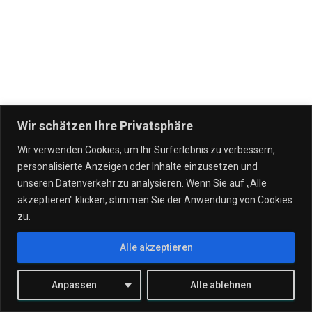
Wir schätzen Ihre Privatsphäre
Wir verwenden Cookies, um Ihr Surferlebnis zu verbessern,
personalisierte Anzeigen oder Inhalte einzusetzen und
IT DIENSTLEISTUNGEN
VERTRÄGE
UNSERE UNTERNEHMEN
unseren Datenverkehr zu analysieren. Wenn Sie auf „Alle
akzeptieren" klicken, stimmen Sie der Anwendung von Cookies
WERTGARANTIE!
STANDORTE
TEAM
KONTAKT
zu.
Alle akzeptieren
JOBS
Hestia | Entwickelt von
ThemeIsle
Anpassen
Alle ablehnen