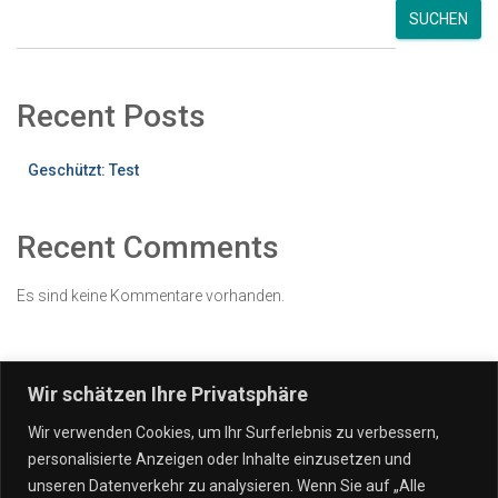
SUCHEN
Recent Posts
Geschützt: Test
Recent Comments
Es sind keine Kommentare vorhanden.
Wir schätzen Ihre Privatsphäre
Wir verwenden Cookies, um Ihr Surferlebnis zu verbessern,
personalisierte Anzeigen oder Inhalte einzusetzen und
IT DIENSTLEISTUNGEN
VERTRÄGE
UNSERE UNTERNEHMEN
unseren Datenverkehr zu analysieren. Wenn Sie auf „Alle