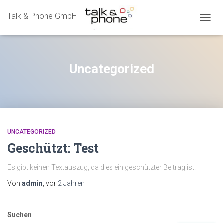
Talk & Phone GmbH
N
A
V
I
G
Uncategorized
A
T
I
O
N
U
M
UNCATEGORIZED
S
Geschützt: Test
C
H
A
Es gibt keinen Textauszug, da dies ein geschützter Beitrag ist.
L
Von
admin
, vor
2 Jahren
T
E
N
Suchen